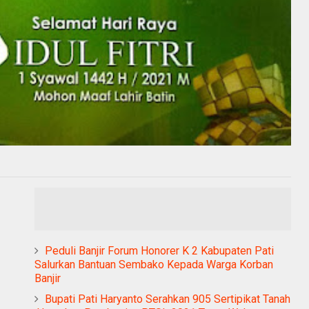
Peduli Banjir Forum Honorer K 2 Kabupaten Pati
Salurkan Bantuan Sembako Kepada Warga Korban
Banjir
Bupati Pati Haryanto Serahkan 905 Sertipikat Tanah