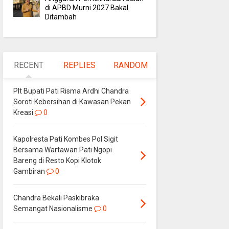
di APBD Murni 2027 Bakal
Ditambah
RECENT
REPLIES
RANDOM
Plt Bupati Pati Risma Ardhi Chandra
Soroti Kebersihan di Kawasan Pekan
Kreasi
0
Kapolresta Pati Kombes Pol Sigit
Bersama Wartawan Pati Ngopi
Bareng di Resto Kopi Klotok
Gambiran
0
Chandra Bekali Paskibraka
Semangat Nasionalisme
0