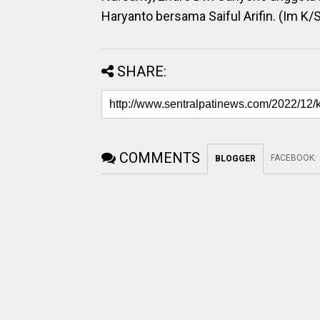
Haryanto bersama Saiful Arifin. (Im K/
SHARE:
COMMENTS
FACEBOOK
:
BLOGGER