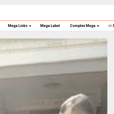
Mega Links
Mega Label
Complex Mega