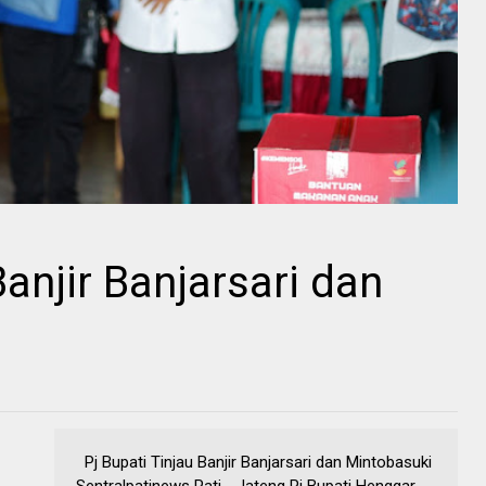
Banjir Banjarsari dan
Pj Bupati Tinjau Banjir Banjarsari dan Mintobasuki
Sentralpatinews Pati - Jateng Pj Bupati Henggar