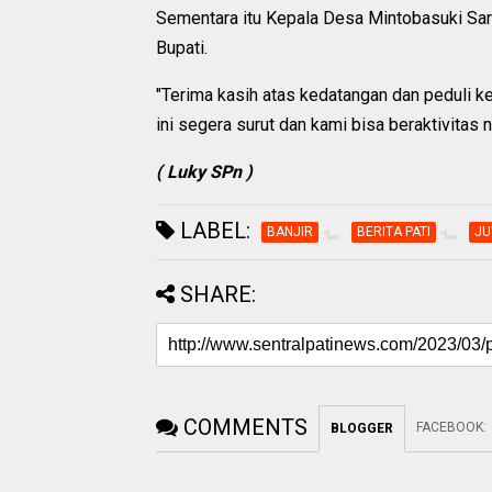
Sementara itu Kepala Desa Mintobasuki Sar
Bupati.
"Terima kasih atas kedatangan dan peduli k
ini segera surut dan kami bisa beraktivitas
( Luky SPn )
LABEL:
BANJIR
BERITA PATI
J
SHARE:
COMMENTS
FACEBOOK
:
BLOGGER