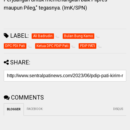
maupun Pileg," tegasnya. (ImK/SPN)
LABEL:
Ali Badrudin
Bulan Bung Karno
DPC PDI Pati
Ketua DPC PDIP Pati
PDIP PATI
SHARE:
COMMENTS
FACEBOOK
:
DISQUS
BLOGGER