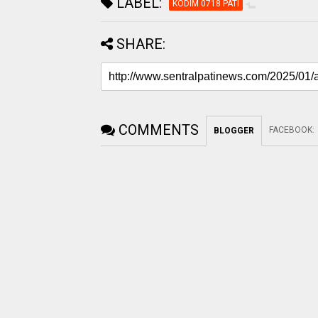
LABEL:
KODIM 0718 PATI
SHARE:
COMMENTS
FACEBOOK
:
BLOGGER