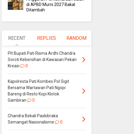
di APBD Murni 2027 Bakal
Ditambah
RECENT
REPLIES
RANDOM
Plt Bupati Pati Risma Ardhi Chandra
Soroti Kebersihan di Kawasan Pekan
Kreasi
0
Kapolresta Pati Kombes Pol Sigit
Bersama Wartawan Pati Ngopi
Bareng di Resto Kopi Klotok
Gambiran
0
Chandra Bekali Paskibraka
Semangat Nasionalisme
0